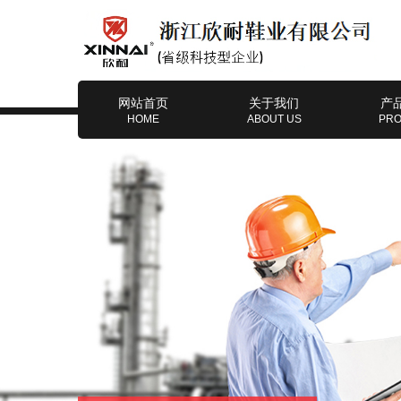
网站首页
关于我们
产
HOME
ABOUT US
PR