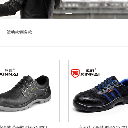
运动款/商务款
安全鞋 劳保鞋 型号XN6001
安全鞋 劳保鞋 型号XN2201