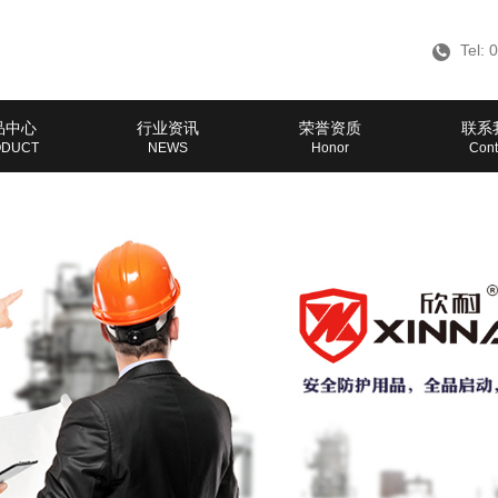
Tel:
品中心
行业资讯
荣誉资质
联系
ODUCT
NEWS
Honor
Cont