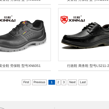
安全鞋 劳保鞋 型号XN6051
行政鞋 商务鞋 型号LS211-2
First
Previous
1
2
3
Next
Last